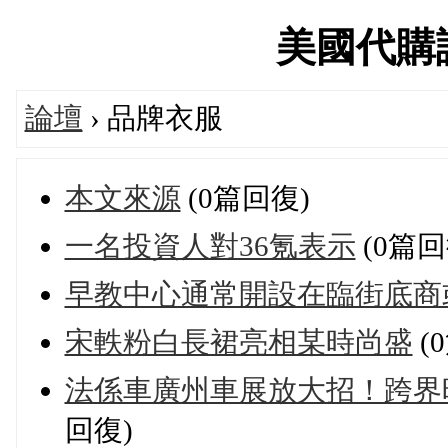
美國代購論壇
論壇
› 品牌衣服
本文來源
(0篇回復)
一名投資人對36氪表示
(0篇回
早教中心通常開設在臨街底商
宋軼粉白長裙亮相某時尚盛
(
法係車廣州車展放大招！跨界
回復)