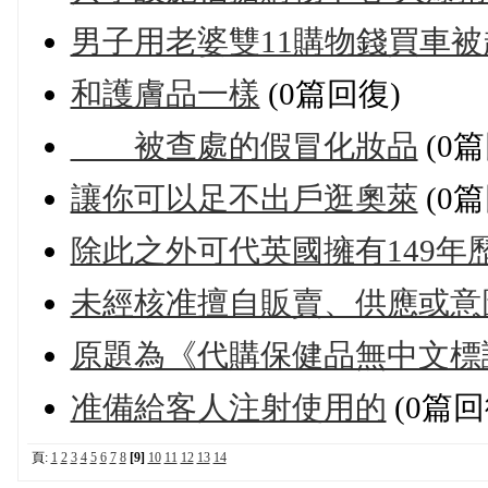
男子用老婆雙11購物錢買車
和護膚品一樣
(0篇回復)
被查處的假冒化妝品
(0篇
讓你可以足不出戶逛奧萊
(0篇
除此之外可代英國擁有149年歷史的
未經核准擅自販賣、供應或意
原題為《代購保健品無中文標識
准備給客人注射使用的
(0篇回
頁:
1
2
3
4
5
6
7
8
[9]
10
11
12
13
14