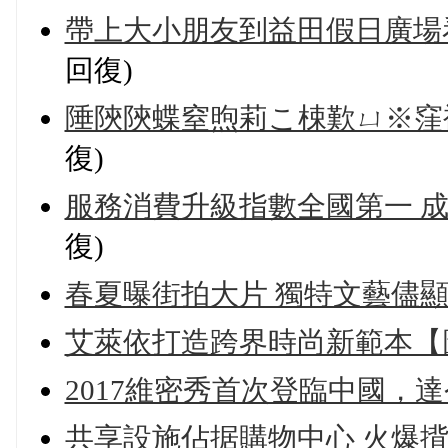
帶上大小朋友到益田假日廣場
回復)
陲陝陝蝶窒煦莉こ梀歎ㄩ※窪
復)
服務消費升級指數全國第一 
復)
春夏曝街拍大片 獨特文藝儘
艾萊依打造跨界時尚新範本【
2017維密秀首次登臨中國，
共享設施佔据購物中心 火爆