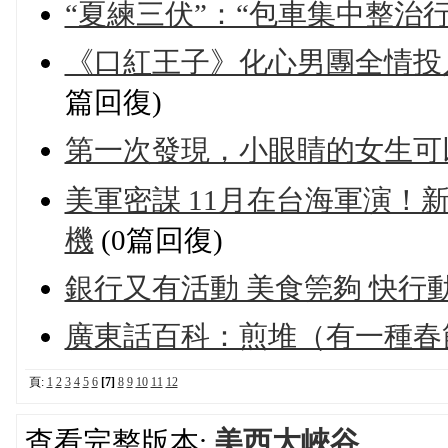
“夏練三伏”：“包車集中整治
《口紅王子》化心男團全情投入
篇回復)
第一次發現，小眼睛的女生可
美軍密謀 11月在台海軍演！
機
(0篇回復)
銀行又有活動 美食筦夠 快行動
廣東話百科：煎堆（有一種春
頁:
1
2
3
4
5
6
[7]
8
9
10
11
12
查看完整版本:
美西大峽谷