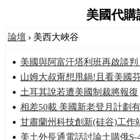
美國代購論壇
論壇
› 美西大峽谷
美國與阿富汗塔利班再啟談判
山姆大叔甭想甩鍋!且看美國
土耳其說若遭美國制裁將報復
相差50載 美國新老登月計劃
甘肅蘭州科技創新(硅谷)工作
美土外長通電話討論土購俄S-