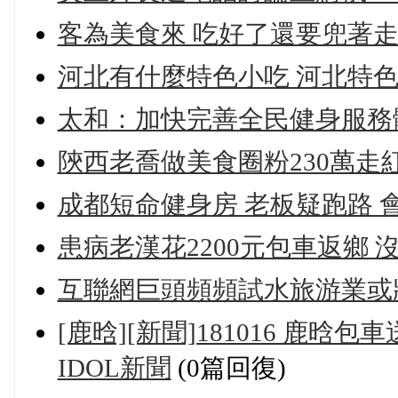
客為美食來 吃好了還要兜著
河北有什麼特色小吃 河北特
太和：加快完善全民健身服務
陝西老喬做美食圈粉230萬走
成都短命健身房 老板疑跑路 
患病老漢花2200元包車返鄉
互聯網巨頭頻頻試水旅游業或
[鹿晗][新聞]181016 鹿
IDOL新聞
(0篇回復)