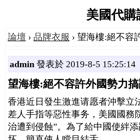
美國代購論壇
論壇
›
品牌衣服
› 望海樓:絕不
admin
發表於 2019-8-5 15:25:14
望海樓:絕不容許外國勢力搞
香港近日發生激進请愿者沖擊立
差人手指等惡性事务，美國國務院
治遭到侵蝕”。為了給中國使絆
坏，簡直使人瞠目結舌。