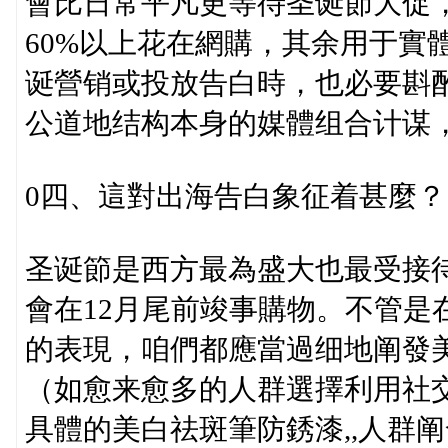
會比日常平凡更等待圣诞節大促
60%以上花在網購，其余用于實
诞營销或投放告白時，也必要斟
公道地结构本身的媒體组合计谋
0四、這對出海告白象征着甚麼？
圣诞節是西方最為盛大也最受接
會在12月尾前竣事購物。不管是
的表現，咱們都應當過细地阐發
（如愈来愈多的人群選擇利用社
具體的美白祛斑筆防銹漆,,人群