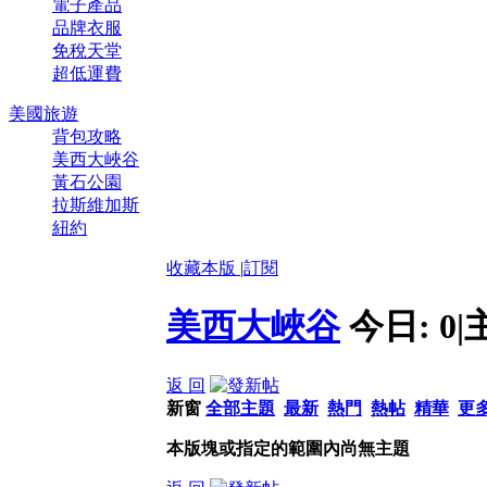
電子產品
品牌衣服
免稅天堂
超低運費
美國旅遊
背包攻略
美西大峽谷
黃石公園
拉斯維加斯
紐約
收藏本版
|
訂閱
美西大峽谷
今日:
0
|
返 回
新窗
全部主題
最新
熱門
熱帖
精華
更
本版塊或指定的範圍內尚無主題