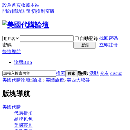
設為首頁
收藏本站
開啟輔助訪問
切換到窄版
找回密碼
自動登錄
密碼
立即註冊
登錄
快捷導航
論壇
BBS
搜索
熱搜:
活動
交友
discuz
搜索
美國代購論壇
»
論壇
›
美國旅遊
›
美西大峽谷
版塊導航
美國代購
代購折扣
品牌包包
美國寢具