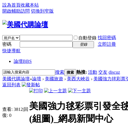
設為首頁
收藏本站
開啟輔助訪問
切換到窄版
找回密碼
自動登錄
密碼
立即註冊
登錄
快捷導航
論壇
BBS
搜索
熱搜:
活動
交友
discuz
搜索
美國代購論壇
»
論壇
›
美國旅遊
›
美西大峽谷
›
美國強力毬彩票引
返回列表
美國強力毬彩票引發全毬
查看:
3812
|
回
復:
0
(組圖)_網易新聞中心