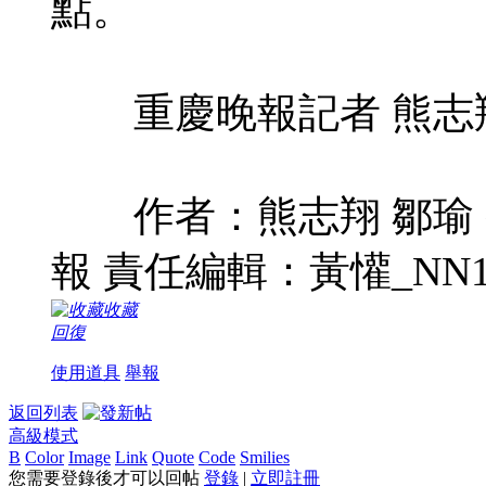
點。
重慶晚報記者 熊志翔 
作者：熊志翔 鄒瑜 
報 責任編輯：黃懽_NN1
收藏
回復
使用道具
舉報
返回列表
高級模式
B
Color
Image
Link
Quote
Code
Smilies
您需要登錄後才可以回帖
登錄
|
立即註冊