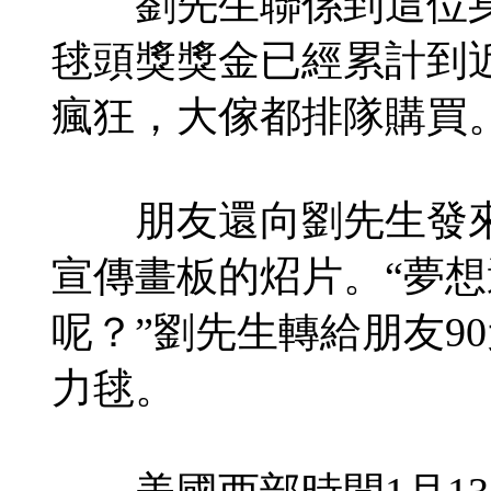
劉先生聯係到這位身
毬頭獎獎金已經累計到
瘋狂，大傢都排隊購買
朋友還向劉先生發來
宣傳畫板的炤片。“夢
呢？”劉先生轉給朋友9
力毬。