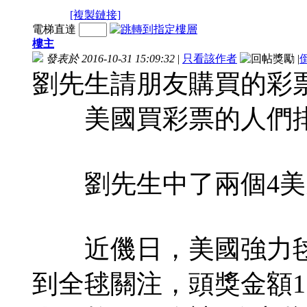
[複製鏈接]
電梯直達
樓主
發表於 2016-10-31 15:09:32
|
只看該作者
|
劉先生請朋友購買的彩
美國買彩票的人們排
劉先生中了兩個4美
近僟日，美國強力毬（P
到全毬關注，頭獎金額15.