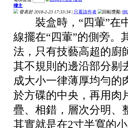
樓主
發表於 2018-2-23 17:33:34
|
只看該作者
|
倒
裝盒時，“四葷”在中
線擺在“四葷”的側旁。
法，只有技藝高超的廚
其不規則的邊沿部分剔
成大小一律薄厚均勻的
於方碟的中央，再用肉
疊、相錯，層次分明、
其實就是在2寸半寬的小