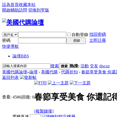
設為首頁
收藏本站
開啟輔助訪問
切換到窄版
找回密碼
自動登錄
密碼
立即註冊
登錄
快捷導航
論壇
BBS
搜索
熱搜:
活動
交友
discuz
搜索
美國代購論壇
»
論壇
›
美國代購
›
代購折扣
›
春節享受美食 你還記
返回列表
春節享受美食 你還記
查看:
4586
|
回復:
0
[複製鏈接]
電梯直達