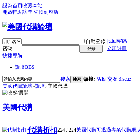
設為首頁
收藏本站
開啟輔助訪問
切換到窄版
找回密碼
自動登錄
密碼
立即註冊
登錄
快捷導航
論壇
BBS
搜索
熱搜:
活動
交友
discuz
搜索
美國代購論壇
»
論壇
›
美國代購
美國代購
代購折扣
美國代購可透過專業代購網或媒合
224
/ 224