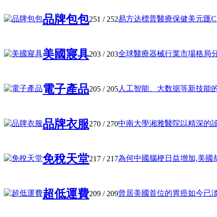
品牌包包
易方达標普醫療保健美元匯C (01
251
/ 252
美國寢具
全球醫療器械行業市場格局分析 
203
/ 203
電子產品
人工智能、大数据等新技能的层见
205
/ 205
品牌衣服
中南大學湘雅醫院以精深的診療技
270
/ 270
免稅天堂
為何中國腦梗日益增加,美國却在
217
/ 217
超低運費
曾居美國首位的胃癌如今已淡出,
209
/ 209