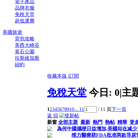
電子產品
品牌衣服
免稅天堂
超低運費
美國旅遊
背包攻略
美西大峽谷
黃石公園
拉斯維加斯
紐約
收藏本版
|
訂閱
免稅天堂
今日:
0
|
主
1
2
3
4
5
6
7
8
9
10
... 11
/ 11 頁
下一頁
返 回
新窗
全部主題
最新
熱門
熱帖
精華
更
為何中國腦梗日益增加,美國却在减少
维力醫療获FDA批准两款导尿