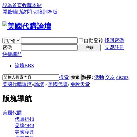
設為首頁
收藏本站
開啟輔助訪問
切換到窄版
找回密碼
自動登錄
密碼
立即註冊
登錄
快捷導航
論壇
BBS
搜索
熱搜:
活動
交友
discuz
搜索
美國代購論壇
»
論壇
›
美國代購
›
免稅天堂
版塊導航
美國代購
代購折扣
品牌包包
美國寢具