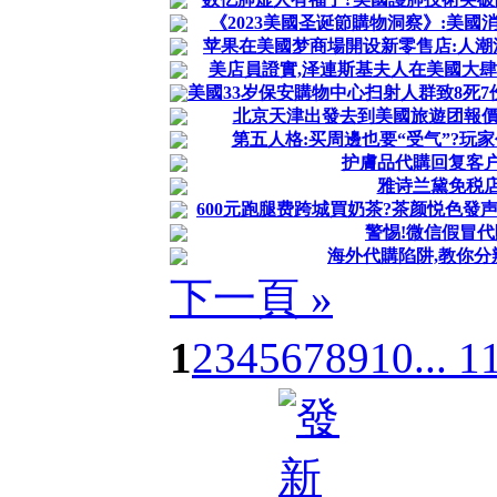
《2023美國圣诞節購物洞察》:美國
苹果在美國梦商場開设新零售店:人潮
美店員證實,泽連斯基夫人在美國大肆購
美國33岁保安購物中心扫射人群致8死7伤
北京天津出發去到美國旅遊团報價
第五人格:买周邊也要“受气”?玩家
护膚品代購回复客
雅诗兰黛免税
600元跑腿费跨城買奶茶?茶颜悦色發声:
警惕!微信假冒
海外代購陷阱,教你分
下一頁 »
1
2
3
4
5
6
7
8
9
10
... 1