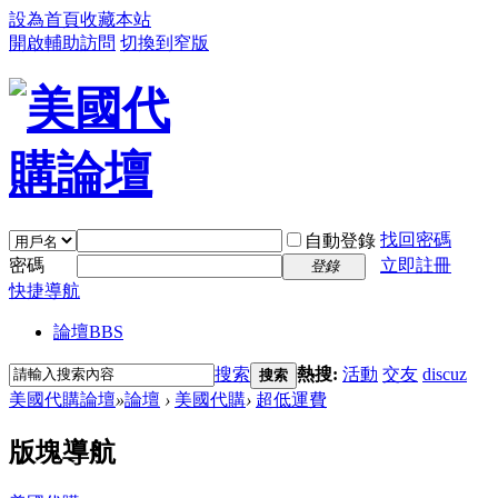
設為首頁
收藏本站
開啟輔助訪問
切換到窄版
找回密碼
自動登錄
密碼
立即註冊
登錄
快捷導航
論壇
BBS
搜索
熱搜:
活動
交友
discuz
搜索
美國代購論壇
»
論壇
›
美國代購
›
超低運費
版塊導航