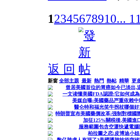
1
2
3
4
5
6
7
8
9
10
... 1
返 回
新窗
全部主題
最新
熱門
熱帖
精華
更
曾居美國首位的胃癌如今已淡出,
一文读懂美國FDA認證:它如何成
美媒自曝:美國藥品严重依赖中
醫仑特和福光笑牛拐杖哪個好
特朗普宣布美國藥價改革:强制對標國
加征125%關税後,美國進
服務範圍包含空運快遞電腦
柏拉圖之恋:皮博迪小
数亿肺虚人有福了?美國護肺技術突破