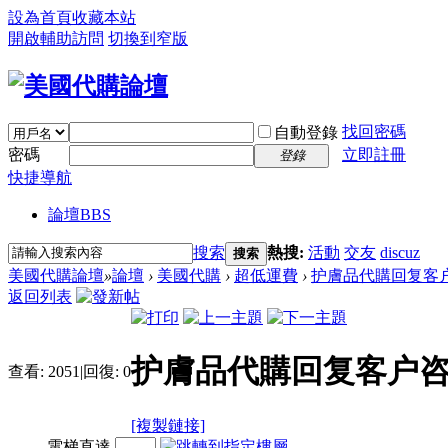
設為首頁
收藏本站
開啟輔助訪問
切換到窄版
找回密碼
自動登錄
密碼
立即註冊
登錄
快捷導航
論壇
BBS
搜索
熱搜:
活動
交友
discuz
搜索
美國代購論壇
»
論壇
›
美國代購
›
超低運費
›
护膚品代購回复客
返回列表
护膚品代購回复客户
查看:
2051
|
回復:
0
[複製鏈接]
電梯直達