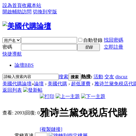
設為首頁
收藏本站
開啟輔助訪問
切換到窄版
找回密碼
自動登錄
密碼
立即註冊
登錄
快捷導航
論壇
BBS
搜索
熱搜:
活動
交友
discuz
搜索
美國代購論壇
»
論壇
›
美國代購
›
超低運費
›
雅诗兰黛免税店代
返回列表
雅诗兰黛免税店代購
查看:
2093
|
回復:
0
[複製鏈接]
電梯直達