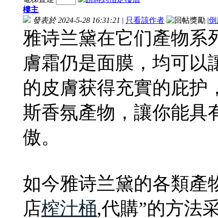
樓主
發表於 2024-5-28 16:31:21
|
只看該作者
|
倒
雅诗兰黛在它们產物系
膚霜仍是面膜，均可以
的皮膚获得充實的庇护
斯香氛產物，讓你能具
傲。
如今雅诗兰黛的各類產
店
榨汁桶
,代購”的方