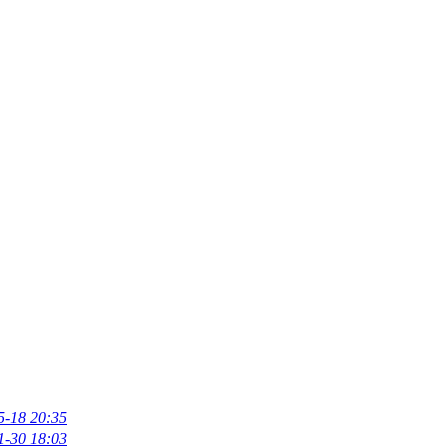
5-18 20:35
1-30 18:03