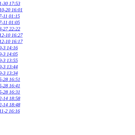
1-30 17:53
10-20 16:01
7-11 01:15
7-11 01:05
3-27 22:22
12-10 16:27
12-10 16:17
9-3 14:16
9-3 14:05
9-3 13:55
9-3 13:44
9-3 13:34
5-28 16:51
5-28 16:41
5-28 16:31
2-14 18:58
2-14 18:48
11-2 16:16