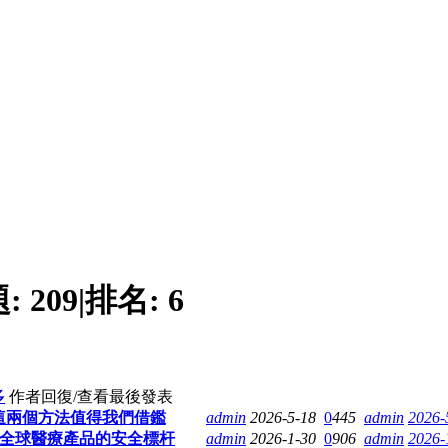
題:
209
|
排名:
6
多
作者
回復/查看
最後發表
這兩個方法值得我們借鑑
admin
2026-5-18
0
445
admin
2026-
為全球醫療產品的安全標杆
admin
2026-1-30
0
906
admin
2026-