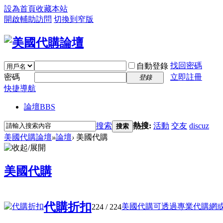
設為首頁
收藏本站
開啟輔助訪問
切換到窄版
找回密碼
自動登錄
密碼
立即註冊
登錄
快捷導航
論壇
BBS
搜索
熱搜:
活動
交友
discuz
搜索
美國代購論壇
»
論壇
›
美國代購
美國代購
代購折扣
美國代購可透過專業代購網或媒合
224
/ 224