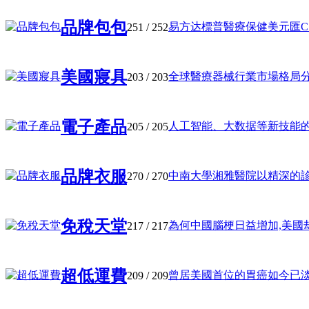
品牌包包
易方达標普醫療保健美元匯C (01
251
/ 252
美國寢具
全球醫療器械行業市場格局分析 
203
/ 203
電子產品
人工智能、大数据等新技能的层见
205
/ 205
品牌衣服
中南大學湘雅醫院以精深的診療技
270
/ 270
免稅天堂
為何中國腦梗日益增加,美國却在
217
/ 217
超低運費
曾居美國首位的胃癌如今已淡出,
209
/ 209